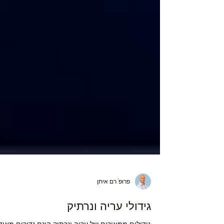
פרופ' רם איתן