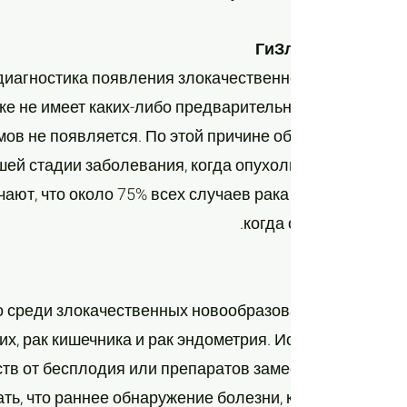
Ги
Злокачественны
иагностика появления злокачественной опухоли в яи
ке не имеет каких-либо предварительных признаков.
мов не появляется. По этой причине обнаружение зл
ей стадии заболевания, когда опухоль распространя
ают, что около 75% всех случаев рака яичников обн
когда они уже находя
то среди злокачественных новообразований среди же
ких, рак кишечника и рак эндометрия. Исследователи 
тв от бесплодия или препаратов заместительной го
ать, что раннее обнаружение болезни, когда она наход