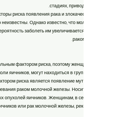
стадиях, приводит к высоким п
торы риска появления рака и злокачественных ново
р неизвестны. Однако известно, что молодые женщи
ероятность заболеть им увеличивается с возрастом. О
раком яичников — ж
льным фактором риска, поэтому женщины, члены сем
ли яичников, могут находиться в группе риска появ
ктором риска является появление мутаций генов BRC
евания раком молочной железы. Носители этих генов 
х опухолей яичников. Женщинам, в семье которых бы
ичников или рак молочной железы, рекомендуется прой