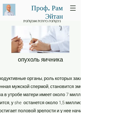
Проф. Рам
Эйтан
גינקולוגיה כירורגית ואונקולוגית
опухоль яичника
родуктивные органы, роль которых заключается в про
нная мужской спермой, становится эмбрионом, и так
а в утробе матери имеет около 7 миллионов яйцеклет
ится, у she останется около 1,5 миллиона яйцеклеток
остигает половой зрелости и у нее начинается месячн