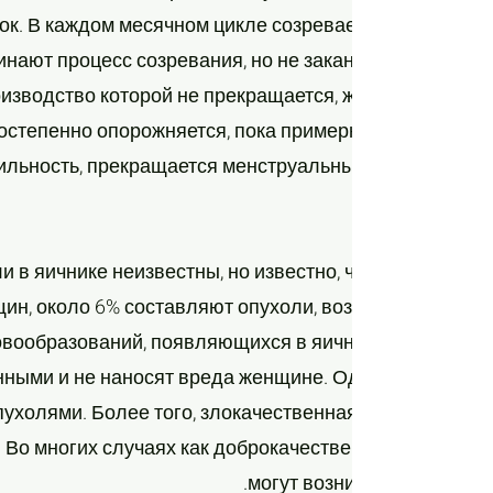
ок. В каждом месячном цикле созревает одна яйцеклет
инают процесс созревания, но не заканчивают его, по
оизводство которой не прекращается, женские яичник
постепенно опорожняется, пока примерно в возрасте 5
льность, прекращается менструальный цикл, и у нее 
 в яичнике неизвестны, но известно, что из всех опу
щин, около 6% составляют опухоли, возникающие в я
новообразований, появляющихся в яичниках, являютс
венными и не наносят вреда женщине. Однако около 
холями. Более того, злокачественная опухоль в яичн
 Во многих случаях как доброкачественные, так и зл
могут возникать в обоих я