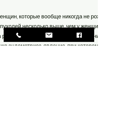
енщин, которые вообще никогда не рожали, риск забо
пухолей несколько выше, чем у женщин, у которых бы
 родов риск развития заболевания снижается, хотя 
же эндометриоз, явление, при котором ткань, идентич
же может быть фактором риска развития злокачественн
Проф. Рам
Эйтан
ProfEitanRam@gmail.com