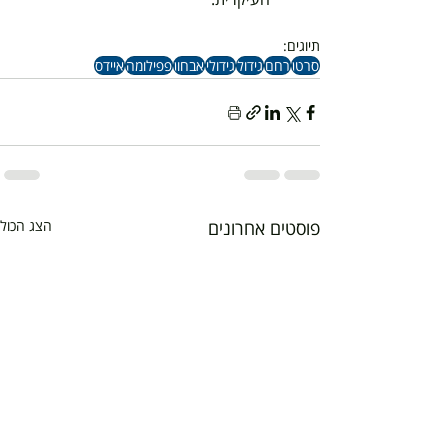
תיוגים:
סרטן
רחם
גידול
גידולי
אבחון
פפילומה
איידס
פוסטים אחרונים
הצג הכול